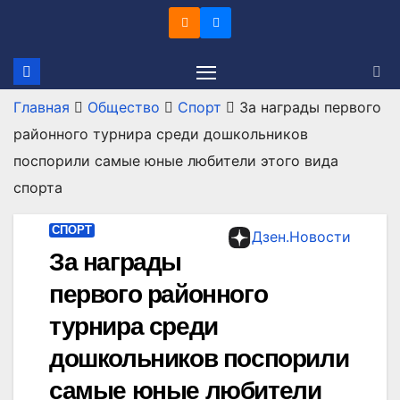
Перейти
к
содержимому
Главная
Общество
Спорт
За награды первого
районного турнира среди дошкольников
поспорили самые юные любители этого вида
спорта
СПОРТ
Дзен.Новости
За награды
первого районного
турнира среди
дошкольников поспорили
самые юные любители