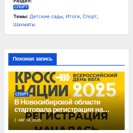
Раздел:
СПОРТ
Темы:
Детские сады
,
Итоги
,
Спорт
,
Шахматы
Похожая запись
СПОРТ
В Новосибирской области
стартовала регистрация на
«Кросс нации»
АВГ 14, 2025