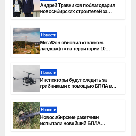
Андрей Травников поблагодарил
новосибирских строителей за
вклад в развитие региона
Новости
МегаФон обновил «телеком-
ландшафт» на территории 10
новосибирских поселений
Новости
Инспекторы будут следить за
грибниками с помощью БПЛА в
Новосибирской области
Новости
Новосибирские ракетчики
испытали новейший БПЛА
«Сибирячок»