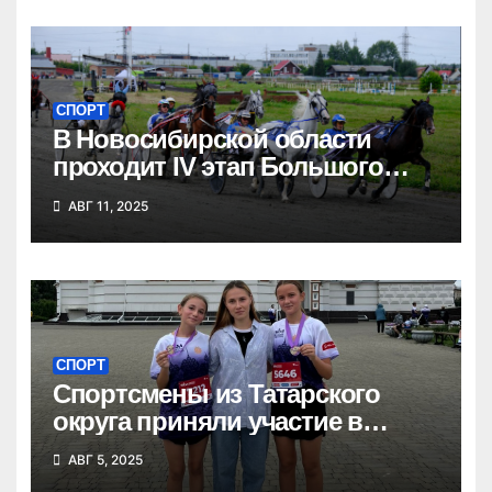
СПОРТ
В Новосибирской области
проходит IV этап Большого
Сибирского круга
АВГ 11, 2025
СПОРТ
Спортсмены из Татарского
округа приняли участие в
Сибирском марафоне
АВГ 5, 2025