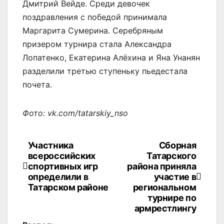
Дмитрий Вейде. Среди девочек
поздравления с победой принимала
Маргарита Сумерина. Серебряным
призером турнира стала Александра
Лопатенко, Екатерина Алёхина и Яна Унанян
разделили третью ступеньку пьедестала
почета.
Фото: vk.com/tatarskiy_nso
Участника
Сборная
Навигация
всероссийских
Татарского
по
спортивных игр
района приняла
определили в
участие в
записям
Татарском районе
региональном
турнире по
армрестлингу