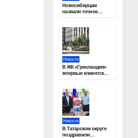
Новосибирцам
назвали точное
количество
выходных дней на
праздники в 2027
году
Новости
В ЖК «Гренландия»
впервые клиентские
дни от крупного
девелопера —
группы компаний
«СОЮЗ»
Новости
В Татарском округе
поздравили