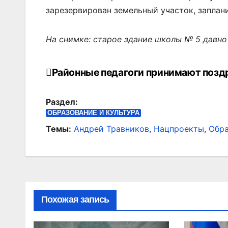
зарезервирован земельный участок, заплан
На снимке: старое здание школы № 5 давно
Районные педагоги принимают позд
Навигация
по
Раздел:
записям
ОБРАЗОВАНИЕ И КУЛЬТУРА
Темы:
Андрей Травников
,
Нацпроекты
,
Обра
Похожая запись