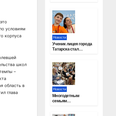
работников
строительной
отрасли
 это
 по условиям
го корпуса
Новости
Ученик лицея города
Татарска стал
призером конкурса
болевшей
«Большая перемена»
ельства школ
темпы –
кта
я область в
Новости
тил глава
Многодетным
семьям
Новосибирской
области вручены