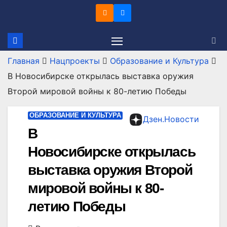
Перейти
к
содержимому
Главная
Нацпроекты
Образование и Культура
В Новосибирске открылась выставка оружия
Второй мировой войны к 80-летию Победы
ОБРАЗОВАНИЕ И КУЛЬТУРА
Дзен.Новости
В
Новосибирске открылась
выставка оружия Второй
мировой войны к 80-
летию Победы