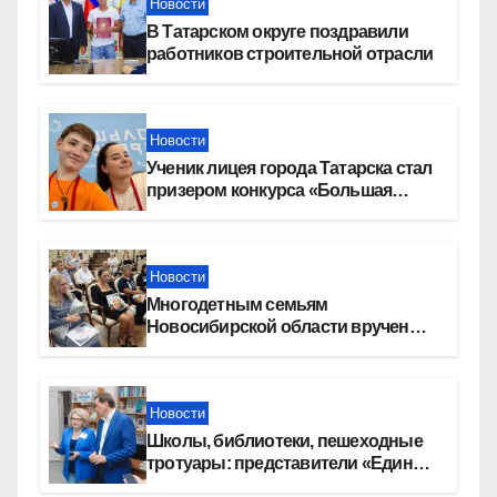
Новости
В Татарском округе поздравили
работников строительной отрасли
Новости
Ученик лицея города Татарска стал
призером конкурса «Большая
перемена»
Новости
Многодетным семьям
Новосибирской области вручены
сертификаты на приобретение
автомобилей
Новости
Школы, библиотеки, пешеходные
тротуары: представители «Единой
России» контролируют работы на