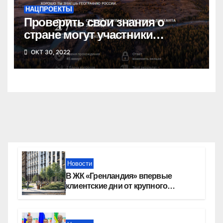
НАЦПРОЕКТЫ
Проверить свои знания о
стране могут участники
Географического диктанта
ОКТ 30, 2022
Новости
В ЖК «Гренландия» впервые
клиентские дни от крупного
девелопера — группы компаний
«СОЮЗ»