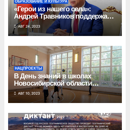
ОБРАЗОВАНИЕ И КУЛЬТУРА
«Герои из нашего села»:
Андрей Травников поддержал
новый воспитательный
АВГ 24, 2023
патриотический проект
НАЦПРОЕКТЫ
В День знаний в школах
Новосибирской области
откроют сразу шесть
АВГ 10, 2023
спортзалов после капремонта