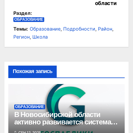
области
Раздел:
ОБРАЗОВАНИЕ
Темы:
Образование
,
Подробности
,
Район
,
Регион
,
Школа
Похожая запись
ОБРАЗОВАНИЕ
В Новосибирской области
активно развивается система
госпабликов для создания
СЕН 12, 2025