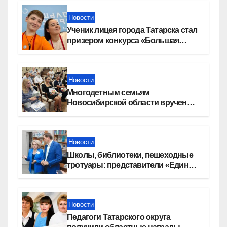
Новости
Ученик лицея города Татарска стал
призером конкурса «Большая
перемена»
Новости
Многодетным семьям
Новосибирской области вручены
сертификаты на приобретение
автомобилей
Новости
Школы, библиотеки, пешеходные
тротуары: представители «Единой
России» контролируют работы на
социальных объектах
Новости
Педагоги Татарского округа