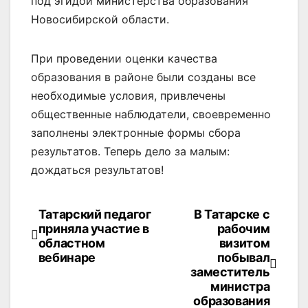
под эгидой министерства образования
Новосибирской области.
При проведении оценки качества
образования в районе были созданы все
необходимые условия, привлечены
общественные наблюдатели, своевременно
заполнены электронные формы сбора
результатов. Теперь дело за малым:
дождаться результатов!
Татарский педагог
В Татарске с
Навигация
приняла участие в
рабочим
по
областном
визитом
вебинаре
побывал
записям
заместитель
министра
образования