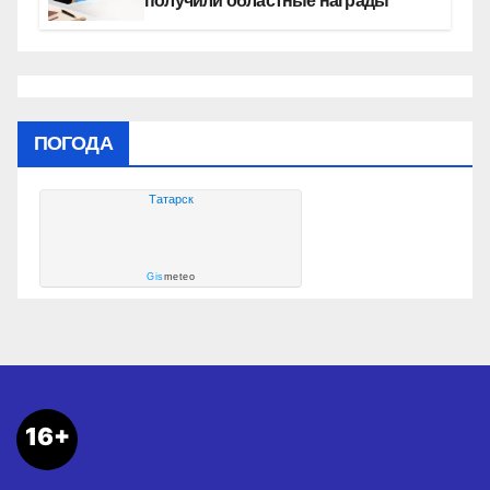
получили областные награды
ПОГОДА
Татарск
Gis
meteo
16+