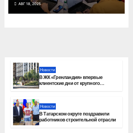
победил в федеральном
АВГ 18, 2025
конкурсе стартап-студий
Новости
В ЖК «Гренландия» впервые
клиентские дни от крупного
девелопера — группы компаний
«СОЮЗ»
Новости
В Татарском округе поздравили
работников строительной отрасли