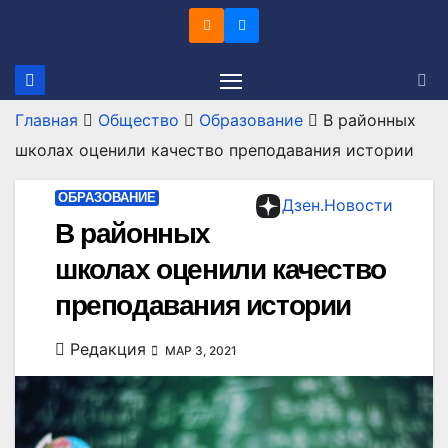
Перейти
к
содержимому
Главная
Общество
Образование
В районных
школах оценили качество преподавания истории
ОБРАЗОВАНИЕ
Дзен.Новости
В районных
школах оценили качество
преподавания истории
Редакция
МАР 3, 2021