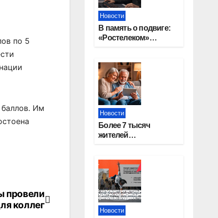
Новости
В память о подвиге:
«Ростелеком»
ов по 5
проведет
ести
кибертурнир «Битва
инации
за Москву»
 баллов. Им
Новости
остоена
Более 7 тысяч
жителей
Новосибирской
области получили
увеличение пенсии
после 80 лет
ы провели
ля коллег
Новости