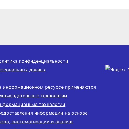
отический
спортзалов после
т
капремонта
олитика конфиденциальности
ерсональных данных
а информационном ресурсе применяются
екомендательные технологии
информационные технологии
редоставления информации на основе
бора, систематизации и анализа