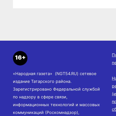
Победы
патри
проек
П
16+
п
«Народная газета» (NGT54.RU) сетевое
Н
издание Татарского района.
р
Зарегистрировано Федеральной службой
(
по надзору в сфере связи,
п
информационных технологий и массовых
с
коммуникаций (Роскомнадзор),