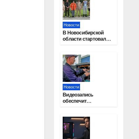
Новости
В Новосибирской
области стартовал
окружной туристский
слет молодежи
Новости
Видеозапись
обеспечит
прозрачность
выборов в Госдуму в
Новосибирской
области