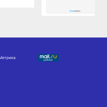
Gis
meteo