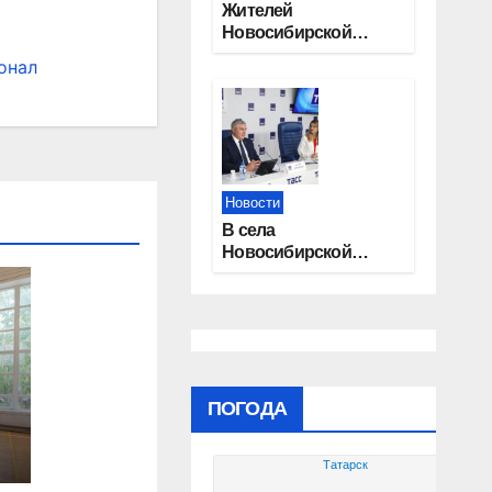
Жителей
Новосибирской
области приглашают
онал
на открытую
квалификацию
премии «КАРДО»
Новости
В села
Новосибирской
области
трудоустроят 20
работников
культуры
ПОГОДА
Татарск