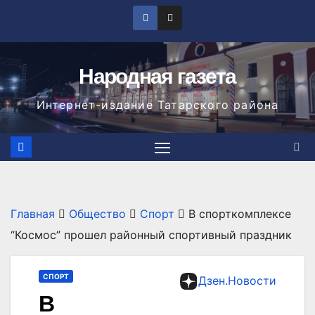
Перейти
к
содержимому
Народная газета
Интернет-издание Татарского района
Главная
Общество
Спорт
В спорткомплексе
“Космос” прошел районный спортивный праздник
СПОРТ
Дзен.Новости
В