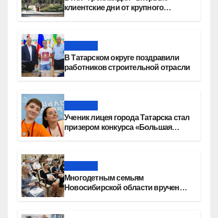
клиентские дни от крупного
девелопера — группы компаний
«СОЮЗ»
Новости
В Татарском округе поздравили
работников строительной отрасли
Новости
Ученик лицея города Татарска стал
призером конкурса «Большая
перемена»
Новости
Многодетным семьям
Новосибирской области вручены
сертификаты на приобретение
автомобилей