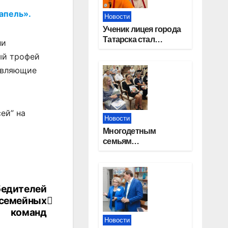
апель».
Новости
Ученик лицея города
Татарска стал
ли
призером конкурса
ый трофей
«Большая перемена»
авляющие
ей” на
Новости
Многодетным
семьям
Новосибирской
области вручены
сертификаты на
приобретение
бедителей
автомобилей
 семейных
команд
Новости