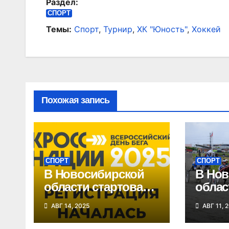
Раздел:
записям
СПОРТ
Темы:
Спорт
,
Турнир
,
ХК "Юность"
,
Хоккей
Похожая запись
СПОРТ
СПОРТ
В Новосибирской
В Нов
области стартовала
облас
регистрация на
этап 
АВГ 14, 2025
АВГ 11, 
«Кросс нации»
Сибир