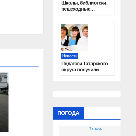
Школы, библиотеки,
пешеходные
тротуары:
представители
«Единой России»
контролируют
работы на
социальных
объектах
Новости
Педагоги Татарского
округа получили
областные награды
ПОГОДА
Татарск