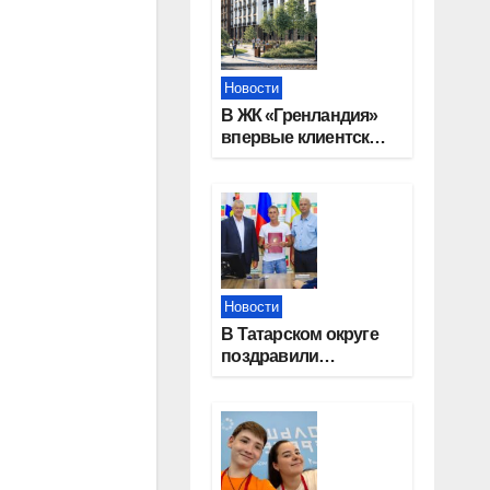
Новости
В ЖК «Гренландия»
впервые клиентские
дни от крупного
девелопера —
группы компаний
«СОЮЗ»
Новости
В Татарском округе
поздравили
работников
строительной
отрасли