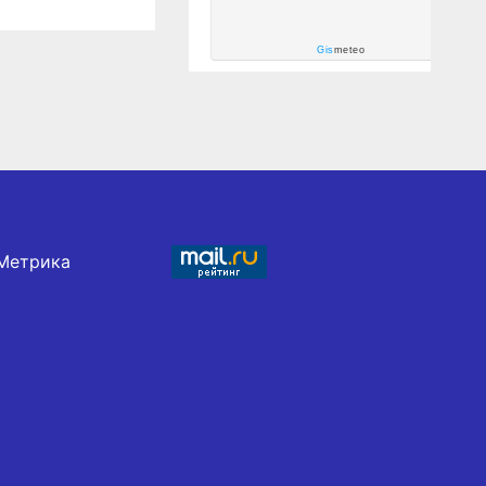
Gis
meteo