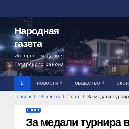
Перейти
к
содержимому
Народная
газета
Интернет-издание
Татарского района
НОВОСТИ
ОБЩЕСТВО
ЭКО
Главная
Общество
Спорт
За медали турнир
СПОРТ
За медали турнира в