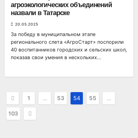
агроэкологических объединений
назвали в Татарске
20.05.2025
За победу в муниципальном этапе
регионального слета «АгроСтарт» поспорили
40 воспитанников городских и сельских школ,
показав свои умения в нескольких…
Пагинация
1
…
53
54
55
…
записей
103