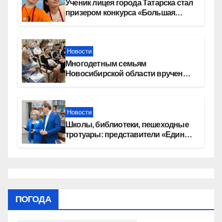
Ученик лицея города Татарска стал
призером конкурса «Большая
перемена»
Новости
Многодетным семьям
Новосибирской области вручены
сертификаты на приобретение
автомобилей
Новости
Школы, библиотеки, пешеходные
тротуары: представители «Единой
России» контролируют работы на
социальных объектах
ПОГОДА