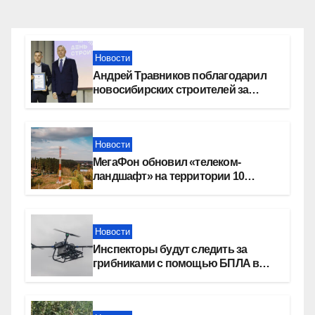
Новости
Андрей Травников поблагодарил
новосибирских строителей за
вклад в развитие региона
Новости
МегаФон обновил «телеком-
ландшафт» на территории 10
новосибирских поселений
Новости
Инспекторы будут следить за
грибниками с помощью БПЛА в
Новосибирской области