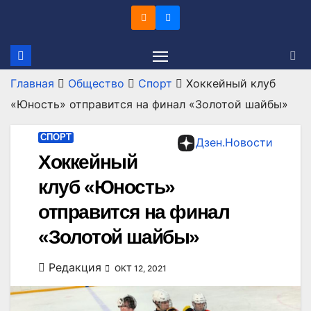
Перейти
к
содержимому
Главная
Общество
Спорт
Хоккейный клуб
«Юность» отправится на финал «Золотой шайбы»
СПОРТ
Дзен.Новости
Хоккейный
клуб «Юность»
отправится на финал
«Золотой шайбы»
Редакция
ОКТ 12, 2021