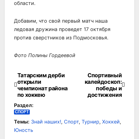
области.
Добавим, что свой первый матч наша
ледовая дружина проведет 17 октября
против сверстников из Подмосковья.
Фото Полины Гордеевой
Татарским дерби
Спортивный
Навигация
открыли
калейдоскоп:
по
чемпионат района
победы и
по хоккею
достижения
записям
Раздел:
СПОРТ
Темы:
Знай наших!
,
Спорт
,
Турнир
,
Хоккей
,
Юность