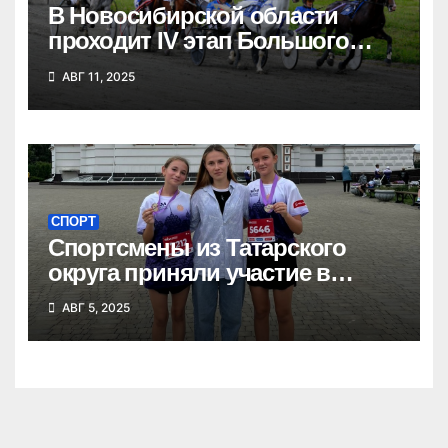
В Новосибирской области
проходит IV этап Большого
Сибирского круга
АВГ 11, 2025
СПОРТ
Спортсмены из Татарского
округа приняли участие в
Сибирском марафоне
АВГ 5, 2025