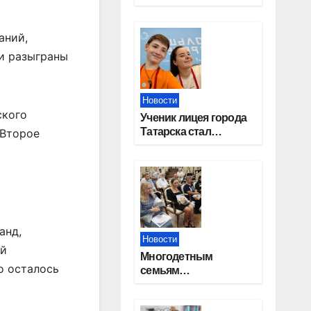
работников
строительной
отрасли
аний,
и разыграны
Новости
ского
Ученик лицея города
Татарска стал
 Второе
призером конкурса
«Большая перемена»
анд,
Новости
ой
Многодетным
о осталось
семьям
Новосибирской
области вручены