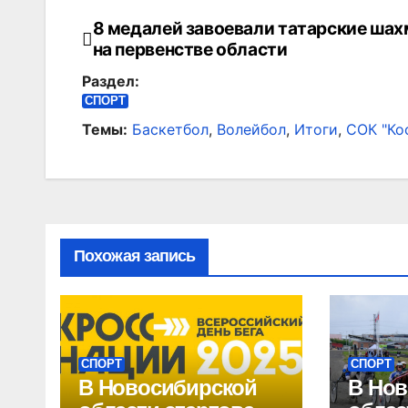
8 медалей завоевали татарские ша
Навигация
на первенстве области
по
Раздел:
записям
СПОРТ
Темы:
Баскетбол
,
Волейбол
,
Итоги
,
СОК "Ко
Похожая запись
СПОРТ
СПОРТ
В Новосибирской
В Нов