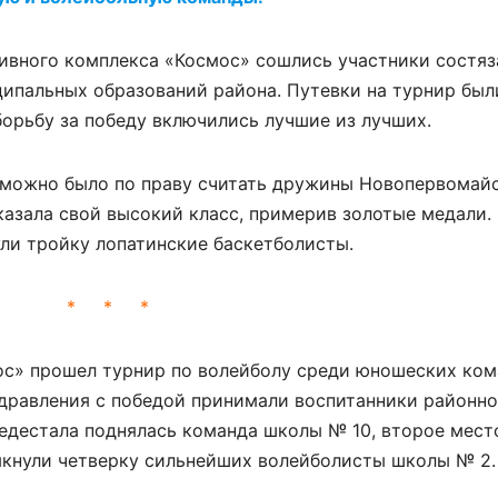
тивного комплекса «Космос» сошлись участники состяз
ципальных образований района. Путевки на турнир был
борьбу за победу включились лучшие из лучших.
 можно было по праву считать дружины Новопервомай
казала свой высокий класс, примерив золотые медали.
ули тройку лопатинские баскетболисты.
* * *
ос» прошел турнир по волейболу среди юношеских ком
дравления с победой принимали воспитанники районн
едестала поднялась команда школы № 10, второе мест
мкнули четверку сильнейших волейболисты школы № 2.