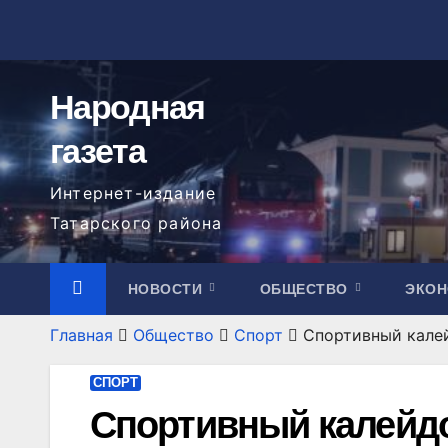
Перейти
к
содержимому
Народная
газета
Интернет-издание
Татарского района
НОВОСТИ
ОБЩЕСТВО
ЭКО
Главная
Общество
Спорт
Спортивный кале
СПОРТ
Спортивный калейдо