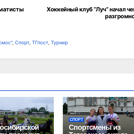
хматисты
Хоккейный клуб “Луч” начал ч
разгромн
смос"
,
Спорт
,
ТГпост
,
Турнир
СПОРТ
осибирской
Спортсмены из