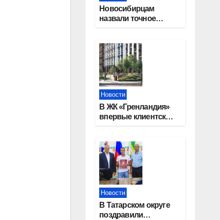
Новосибирцам
назвали точное
количество
выходных дней на
праздники в 2027
году
Новости
В ЖК «Гренландия»
впервые клиентские
дни от крупного
девелопера —
группы компаний
«СОЮЗ»
Новости
В Татарском округе
поздравили