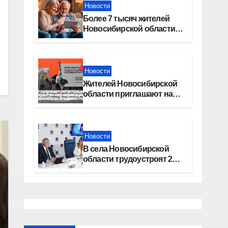
Новости
Более 7 тысяч жителей
Новосибирской области
получили увеличение
пенсии после 80 лет
Новости
Жителей Новосибирской
области приглашают на
открытую квалификацию
премии «КАРДО»
Новости
В села Новосибирской
области трудоустроят 20
работников культуры