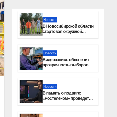
Новости
В Новосибирской области
стартовал окружной
туристский слет молодежи
Новости
Видеозапись обеспечит
прозрачность выборов в
Госдуму в Новосибирской
области
Новости
В память о подвиге:
«Ростелеком» проведет
кибертурнир «Битва за
Москву»